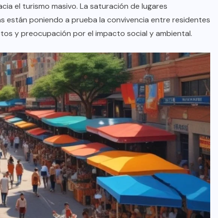
cia el turismo masivo. La saturación de lugares
s están poniendo a prueba la convivencia entre residentes
ctos y preocupación por el impacto social y ambiental.
BRAZIL
COLABORADORES
INTERNACIONAL
NOTICIAS
El mandolinista brasileño Hamilton
de Holanda presenta el video