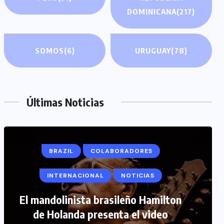
DOMINICANA
(217)
SOMOS
(6)
URUGUAY
(78)
Últimas Noticias
COLABORADORES
INTERNACIONAL
NOTICIAS
PERIODISMO TURISTICO