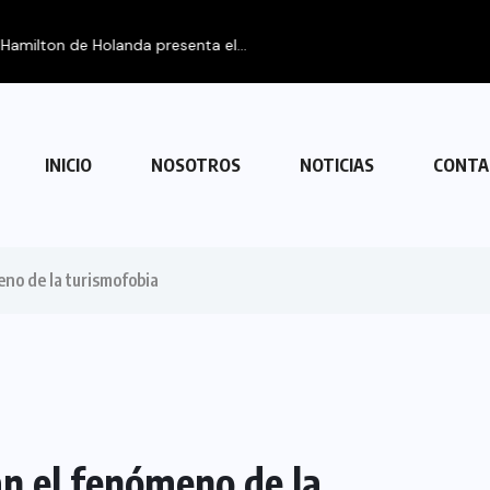
a con Venezuela
INICIO
NOSOTROS
NOTICIAS
CONTA
no de la turismofobia
n el fenómeno de la