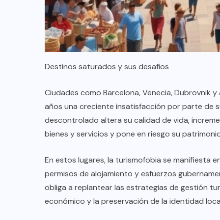
TULUM EN BANCARROTA
TURÍSTICA POR ABUSOS Y FALTA
DE PLANEACIÓN
JUNIO 24, 2026
Destinos saturados y sus desafíos
Ciudades como Barcelona, Venecia, Dubrovnik y 
años una creciente insatisfacción por parte de s
descontrolado altera su calidad de vida, increm
bienes y servicios y pone en riesgo su patrimonio 
En estos lugares, la turismofobia se manifiesta 
permisos de alojamiento y esfuerzos gubernamenta
obliga a replantear las estrategias de gestión tur
económico y la preservación de la identidad loca