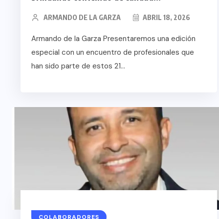
ARMANDO DE LA GARZA
ABRIL 18, 2026
Armando de la Garza Presentaremos una edición
especial con un encuentro de profesionales que
han sido parte de estos 21...
COLABORADORES
MÉ
RADORES
NOTICIAS
AL
NOTICIAS
EL FIN DEL MILA
COLABORADORES