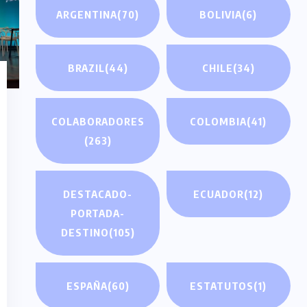
ARGENTINA
(70)
BOLIVIA
(6)
BRAZIL
(44)
CHILE
(34)
COLABORADORES
COLOMBIA
(41)
(263)
DESTACADO-
ECUADOR
(12)
PORTADA-
DESTINO
(105)
ESPAÑA
(60)
ESTATUTOS
(1)