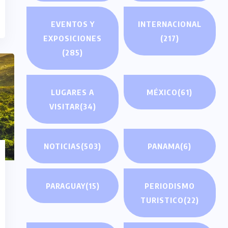
EVENTOS Y
INTERNACIONAL
EXPOSICIONES
(217)
(285)
LUGARES A
MÉXICO
(61)
VISITAR
(34)
NOTICIAS
(503)
PANAMA
(6)
PARAGUAY
(15)
PERIODISMO
TURISTICO
(22)