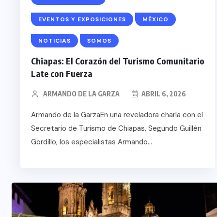
BOHEMIO: TULUM
O TURISTICO
BANCARROTA TURÍS
EVENTOS Y EXPOSICIONES
MÉXICO
olidariza con
POR ABUSOS Y FAL
NOTICIAS
SOMOS
zuela
PLANEACIÓN
Chiapas: El Corazón del Turismo Comunitario
 29, 2026
JUNIO 24, 2026
Late con Fuerza
ARMANDO DE LA GARZA
ABRIL 6, 2026
Armando de la GarzaEn una reveladora charla con el
Secretario de Turismo de Chiapas, Segundo Guillén
Gordillo, los especialistas Armando...