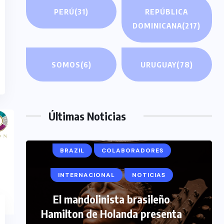
PERÚ
(31)
REPÚBLICA
DOMINICANA
(217)
SOMOS
(6)
URUGUAY
(78)
Últimas Noticias
BRAZIL
COLABORADORES
INTERNACIONAL
NOTICIAS
COLABORADORES
El mandolinista brasileño
INTERNACIONAL
NOTICIAS
Hamilton de Holanda presenta