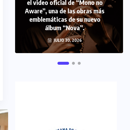
el video oficial de “Mono no
PERIODISMO TURISTICO
Aware”, una de las obras más
emblemáticas de su nuevo
FIPETUR se solidariza con
álbum “Nova”.
Venezuela
JUNIO 29, 2026
JULIO 30, 2026