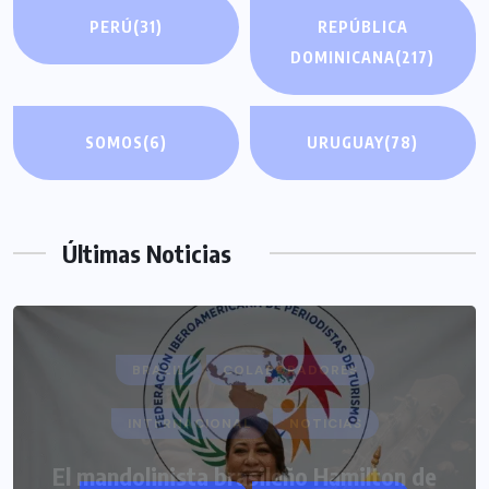
PERÚ
(31)
REPÚBLICA
DOMINICANA
(217)
SOMOS
(6)
URUGUAY
(78)
Últimas Noticias