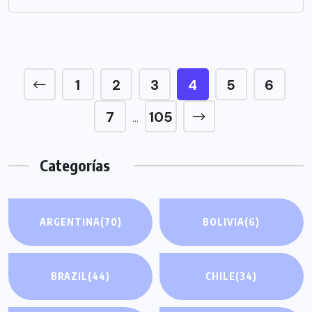
1
2
3
4
5
6
7
105
…
Categorías
ARGENTINA
(70)
BOLIVIA
(6)
BRAZIL
(44)
CHILE
(34)