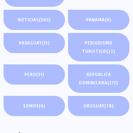
NOTICIAS
(503)
PANAMA
(6)
PARAGUAY
(15)
PERIODISMO
TURISTICO
(22)
PERÚ
(31)
REPÚBLICA
DOMINICANA
(217)
SOMOS
(6)
URUGUAY
(78)