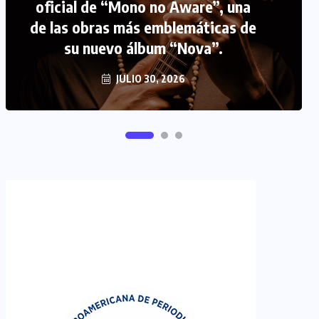
oficial de “Mono no Aware”, una
de las obras más emblemáticas de
FIPETUR se solidariza con
su nuevo álbum “Nova”.
Venezuela
JUNIO 29, 2026
JULIO 30, 2026