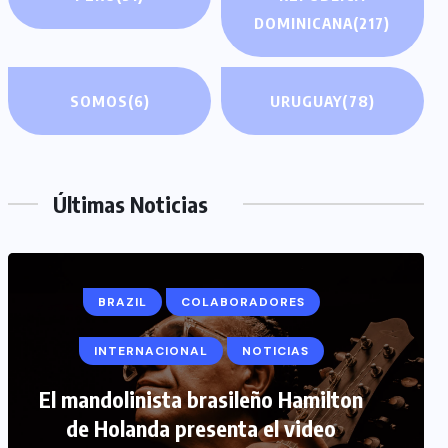
DOMINICANA
(217)
SOMOS
(6)
URUGUAY
(78)
Últimas Noticias
BRAZIL
COLABORADORES
INTERNACIONAL
NOTICIAS
COLABORADORES
INTERNACIONAL
El mandolinista brasileño Hamilton
de Holanda presenta el video
NOTICIAS
PERIODISMO TURISTICO