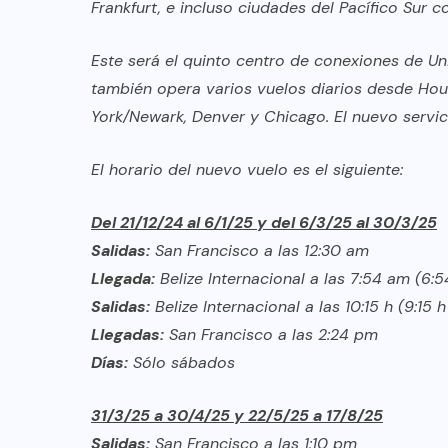
TULUM EN BANCARROTA
Frankfurt, e incluso ciudades del Pacífico Sur
TURÍSTICA POR ABUSOS Y FALTA
Este será el quinto centro de conexiones de Uni
DE PLANEACIÓN
también opera varios vuelos diarios desde Ho
JUNIO 24, 2026
York/Newark, Denver y Chicago. El nuevo servi
El horario del nuevo vuelo es el siguiente:
Del 21/12/24 al 6/1/25 y del 6/3/25 al 30/3/25
Salidas:
San Francisco a las 12:30 am
Llegada:
Belize Internacional a las 7:54 am (6:
Salidas:
Belize Internacional a las 10:15 h (9:15 
Llegadas:
San Francisco a las 2:24 pm
Días:
Sólo sábados
31/3/25 a 30/4/25 y 22/5/25 a 17/8/25
Salidas:
San Francisco a las 1:10 pm