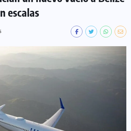
in escalas
S