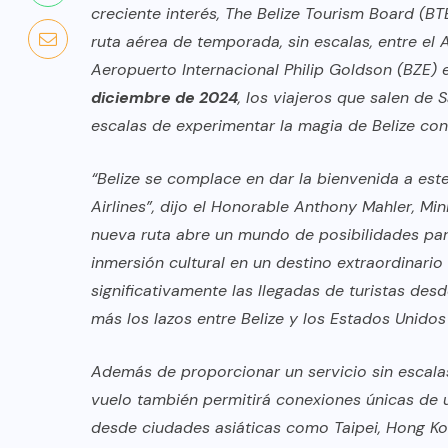
creciente interés, The Belize Tourism Board (B
ruta aérea de temporada, sin escalas, entre el 
Aeropuerto Internacional Philip Goldson (BZE) e
diciembre de 2024
, los viajeros que salen de
escalas de experimentar la magia de Belize con
“Belize se complace en dar la bienvenida a es
Airlines”, dijo el Honorable Anthony Mahler, Mi
nueva ruta abre un mundo de posibilidades para
inmersión cultural en un destino extraordinari
significativamente las llegadas de turistas des
más los lazos entre Belize y los Estados Unidos
COLABORADORES
MÉXICO
Además de proporcionar un servicio sin escalas
NOTICIAS
vuelo también permitirá conexiones únicas de u
EL FIN DEL MILAGRO BOHEMIO:
desde ciudades asiáticas como Taipei, Hong K