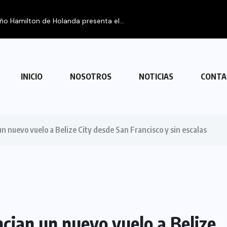
eño Hamilton de Holanda presenta el...
INICIO
NOSOTROS
NOTICIAS
CONTA
un nuevo vuelo a Belize City desde San Francisco y sin escalas
ncian un nuevo vuelo a Belize