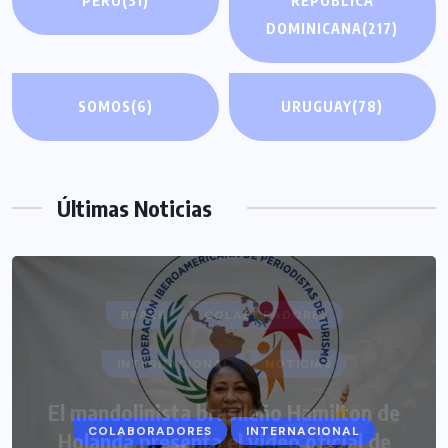
PERÚ
(31)
REPÚBLICA
DOMINICANA
(217)
SOMOS
(6)
URUGUAY
(78)
Últimas Noticias
COLABORADORES
INTERNACIONAL