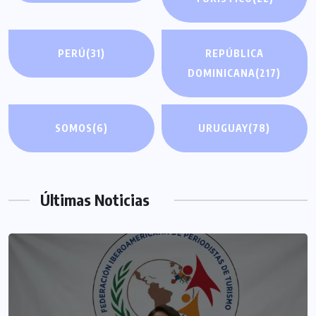
PERÚ
(31)
REPÚBLICA
DOMINICANA
(217)
SOMOS
(6)
URUGUAY
(78)
Últimas Noticias