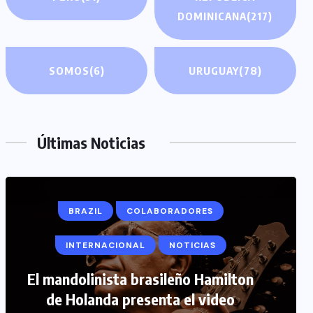
DOMINICANA
(217)
SOMOS
(6)
URUGUAY
(78)
Últimas Noticias
BRAZIL
COLABORADORES
INTERNACIONAL
NOTICIAS
COLABORADORES
INTERNACIONAL
El mandolinista brasileño Hamilton
de Holanda presenta el video
NOTICIAS
PERIODISMO TURISTICO