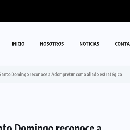
 con Venezuela
INICIO
NOSOTROS
NOTICIAS
CONTA
 Santo Domingo reconoce a Adompretur como aliado estratégico
anto Domingo reconoce a