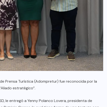
de Prensa Turística (Adompretur) fue reconocida por la
Aliado estratégico”.
HSD, le entregó a Yenny Polanco Lovera, presidenta de