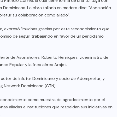
o Patricio Correa, la cual tiene forma de una tortuga con
ica Dominicana. La obra tallada en madera dice: “Asociación
etur su colaboración como aliado”.
r, expresó “muchas gracias por este reconocimiento que
omiso de seguir trabajando en favor de un periodismo
dente de Asonahores; Roberto Henriquez, viceministro de
anco Popular y la línea aérea Arajet.
rector de Infotur Dominicano y socio de Adompretur, y
ing Network Dominicano (CTN).
reconocimiento como muestra de agradecimiento por el
s aliadas e instituciones que respaldan sus iniciativas en
.