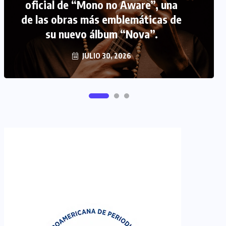
oficial de “Mono no Aware”, una
de las obras más emblemáticas de
FIPETUR se solidariza con
su nuevo álbum “Nova”.
Venezuela
JUNIO 29, 2026
JULIO 30, 2026