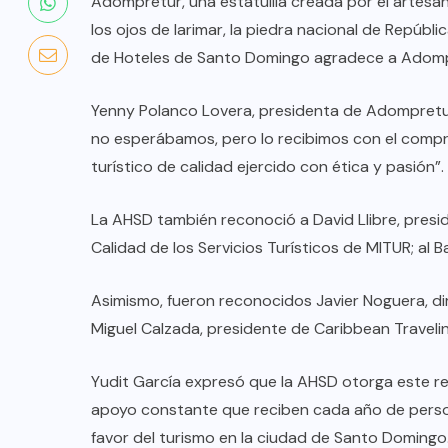
Adompretur, una estatuilla creada por el artesan
los ojos de larimar, la piedra nacional de Repúbl
de Hoteles de Santo Domingo agradece a Adompr
Yenny Polanco Lovera, presidenta de Adompretu
no esperábamos, pero lo recibimos con el compr
turístico de calidad ejercido con ética y pasión”.
La AHSD también reconoció a David Llibre, presi
Calidad de los Servicios Turísticos de MITUR; al B
Asimismo, fueron reconocidos Javier Noguera, di
Miguel Calzada, presidente de Caribbean Travel
COLABORADORES
MÉXICO
Yudit García expresó que la AHSD otorga este 
NOTICIAS
apoyo constante que reciben cada año de persona
EL FIN DEL MILAGRO BOHEMIO:
favor del turismo en la ciudad de Santo Domingo