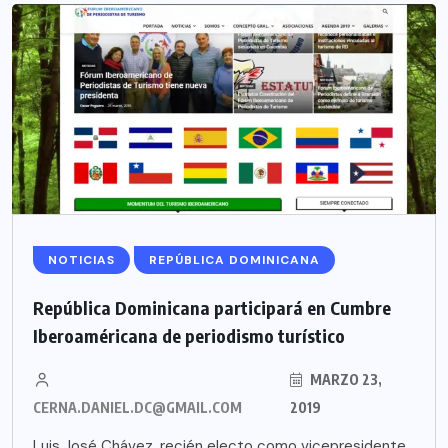
NOTICIAS
REPÚBLICA DOMINICANA
República Dominicana participará en Cumbre
Iberoaméricana de periodismo turístico
MARZO 23,
CERNA.DANIEL.DC@GMAIL.COM
2019
Luis José Chávez, recién electo como vicepresidente