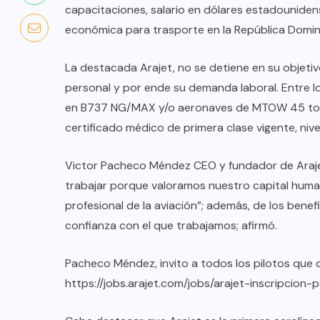
capacitaciones, salario en dólares estadouniden
económica para trasporte en la República Domini
La destacada Arajet, no se detiene en su objetiv
personal y por ende su demanda laboral. Entre los
en B737 NG/MAX y/o aeronaves de MTOW 45 tonela
certificado médico de primera clase vigente, nivel
Victor Pacheco Méndez CEO y fundador de Arajet
trabajar porque valoramos nuestro capital huma
profesional de la aviación”; además, de los benefi
confianza con el que trabajamos; afirmó.
COLABORADORES
MÉXICO
Pacheco Méndez, invito a todos los pilotos que 
NOTICIAS
https://jobs.arajet.com/jobs/arajet-inscripcion-
EL FIN DEL MILAGRO BOHEMIO: