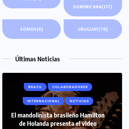
DOMINICANA
(217)
SOMOS
(6)
URUGUAY
(78)
Últimas Noticias
BRAZIL
COLABORADORES
INTERNACIONAL
NOTICIAS
COLABORADORES
INTERNACIONAL
El mandolinista brasileño Hamilton
de Holanda presenta el video
NOTICIAS
PERIODISMO TURISTICO