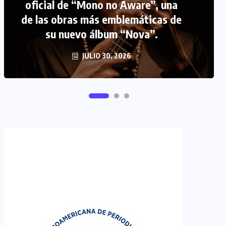
oficial de “Mono no Aware”, una
de las obras más emblemáticas de
FIPETUR se solidariza con
su nuevo álbum “Nova”.
Venezuela
JUNIO 29, 2026
JULIO 30, 2026