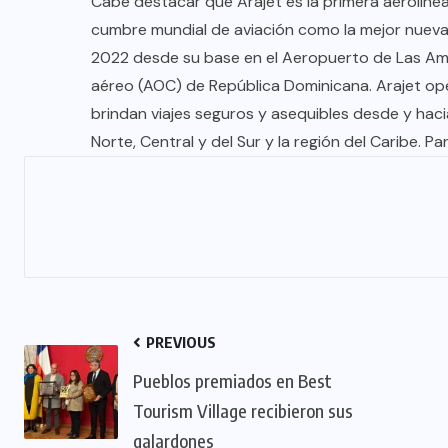
Cabe destacar que Arajet es la primera aerolínea
TULUM EN BANCARROTA
cumbre mundial de aviación como la mejor nueva
TURÍSTICA POR ABUSOS Y FALTA
2022 desde su base en el Aeropuerto de Las Amé
DE PLANEACIÓN
aéreo (AOC) de República Dominicana. Arajet o
JUNIO 24, 2026
brindan viajes seguros y asequibles desde y haci
Norte, Central y del Sur y la región del Caribe. 
PREVIOUS
Pueblos premiados en Best
Tourism Village recibieron sus
galardones