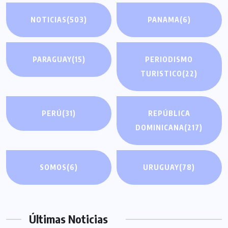
NOTICIAS
(503)
PANAMA
(6)
PARAGUAY
(15)
PERIODISMO
TURISTICO
(22)
PERÚ
(31)
REPÚBLICA
DOMINICANA
(217)
SOMOS
(6)
URUGUAY
(78)
Últimas Noticias