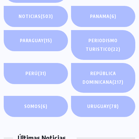
NOTICIAS
(503)
PANAMA
(6)
PARAGUAY
(15)
PERIODISMO
TURISTICO
(22)
PERÚ
(31)
REPÚBLICA
DOMINICANA
(217)
SOMOS
(6)
URUGUAY
(78)
Últimas Noticias