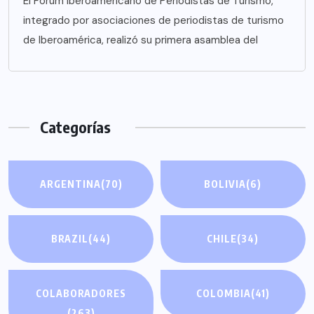
El Fórum Iberoamericano de Periodistas de Turismo,
integrado por asociaciones de periodistas de turismo
de Iberoamérica, realizó su primera asamblea del
Categorías
ARGENTINA
(70)
BOLIVIA
(6)
BRAZIL
(44)
CHILE
(34)
COLABORADORES
COLOMBIA
(41)
(263)