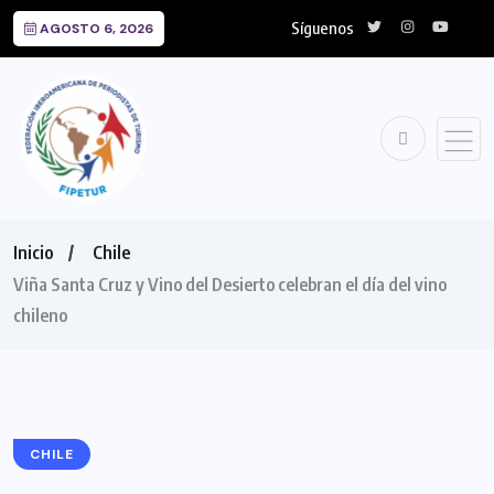
Síguenos
AGOSTO 6, 2026
Inicio
Chile
Viña Santa Cruz y Vino del Desierto celebran el día del vino
chileno
CHILE