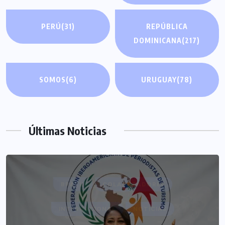
PERÚ
(31)
REPÚBLICA
DOMINICANA
(217)
SOMOS
(6)
URUGUAY
(78)
Últimas Noticias