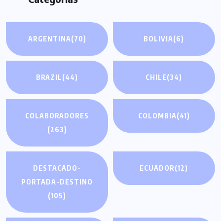
ARGENTINA
(70)
BOLIVIA
(6)
BRAZIL
(44)
CHILE
(34)
COLABORADORES
COLOMBIA
(41)
(263)
DESTACADO-
ECUADOR
(12)
PORTADA-DESTINO
(105)