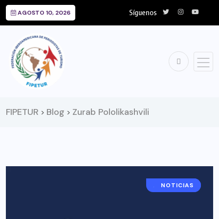
Síguenos
AGOSTO 10, 2026
FIPETUR
Blog
Zurab Pololikashvili
>
>
ARGENTINA
NOTICIAS