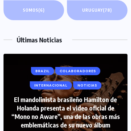
SOMOS
(6)
URUGUAY
(78)
Últimas Noticias
BRAZIL
COLABORADORES
INTERNACIONAL
NOTICIAS
El mandolinista brasileño Hamilton de
COLABORADORES
INTERNACIONAL
Holanda presenta el video oficial de
“Mono no Aware”, una de las obras más
NOTICIAS
PERIODISMO TURISTICO
emblemáticas de su nuevo álbum