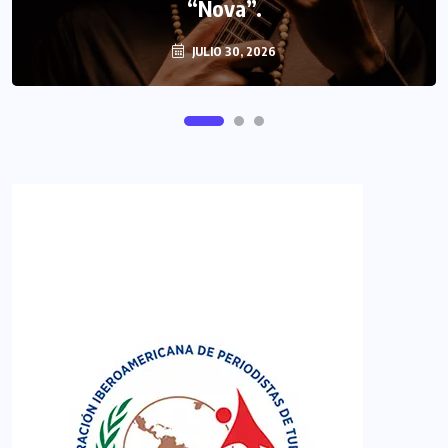
FIPETUR se solidariza con Venezuela
“Nova”.
JULIO 30, 2026
JUNIO 29, 2026