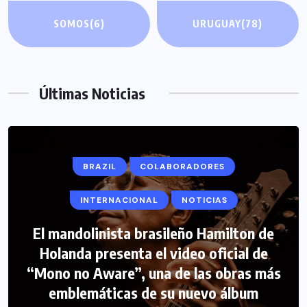
SOMOS
(6)
URUGUAY
(78)
Últimas Noticias
BRAZIL
COLABORADORES
INTERNACIONAL
NOTICIAS
El mandolinista brasileño Hamilton de
COLABORADORES
INTERNACIONAL
Holanda presenta el video oficial de
“Mono no Aware”, una de las obras más
NOTICIAS
PERIODISMO TURISTICO
emblemáticas de su nuevo álbum