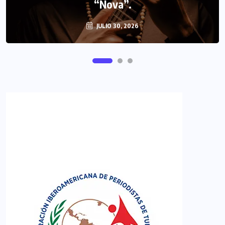
FIPETUR se solidariza con Venezuela
“Nova”.
JULIO 30, 2026
JUNIO 29, 2026