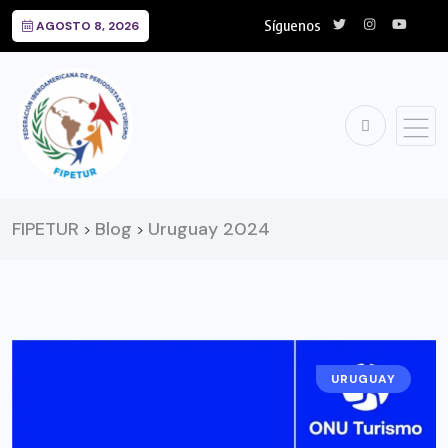
Síguenos
AGOSTO 8, 2026
FIPETUR
Blog
Uruguay 2024
>
>
URUGUAY