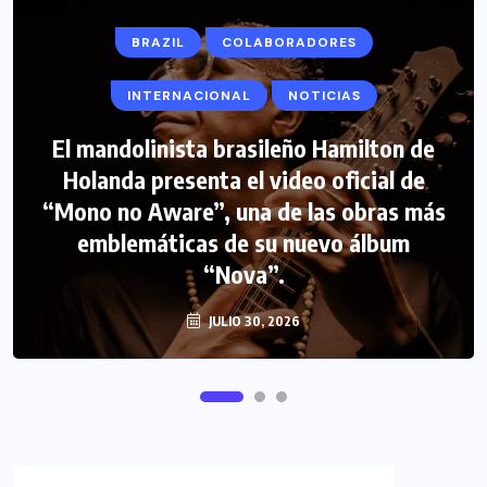
BRAZIL
COLABORADORES
INTERNACIONAL
NOTICIAS
El mandolinista brasileño Hamilton de
COLABORADORES
INTERNACIONAL
Holanda presenta el video oficial de
“Mono no Aware”, una de las obras más
NOTICIAS
PERIODISMO TURISTICO
emblemáticas de su nuevo álbum
FIPETUR se solidariza con Venezuela
“Nova”.
JULIO 30, 2026
JUNIO 29, 2026