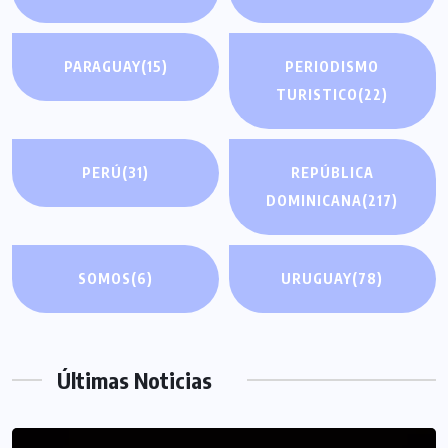
PARAGUAY
(15)
PERIODISMO
TURISTICO
(22)
PERÚ
(31)
REPÚBLICA
DOMINICANA
(217)
SOMOS
(6)
URUGUAY
(78)
Últimas Noticias