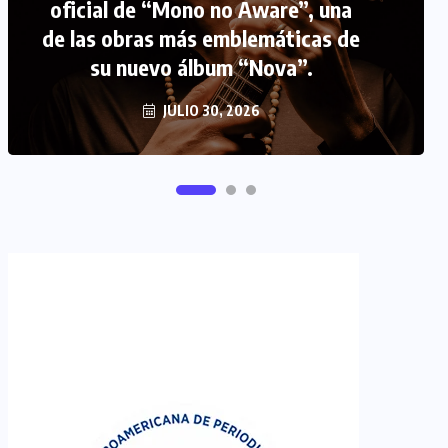
oficial de “Mono no Aware”, una
de las obras más emblemáticas de
FIPETUR se solidariza con
su nuevo álbum “Nova”.
Venezuela
JUNIO 29, 2026
JULIO 30, 2026