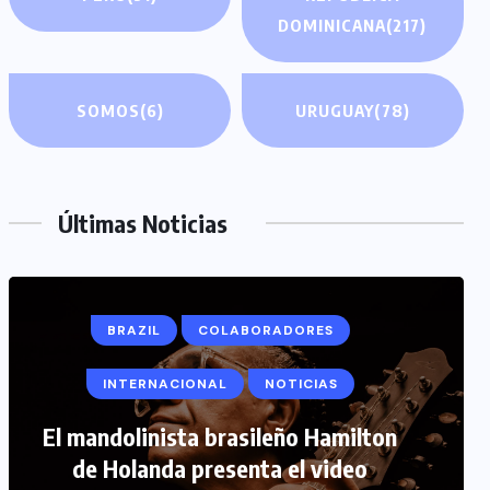
DOMINICANA
(217)
SOMOS
(6)
URUGUAY
(78)
Últimas Noticias
BRAZIL
COLABORADORES
INTERNACIONAL
NOTICIAS
COLABORADORES
INTERNACIONAL
El mandolinista brasileño Hamilton
de Holanda presenta el video
NOTICIAS
PERIODISMO TURISTICO