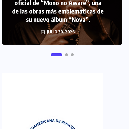
oficial de “Mono no Aware”, una
de las obras más emblemáticas de
FIPETUR se solidariza con
su nuevo álbum “Nova”.
Venezuela
JUNIO 29, 2026
JULIO 30, 2026