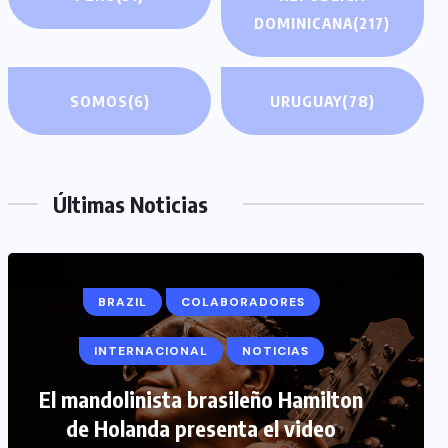
DOMINICANA
(217)
SOMOS
(6)
URUGUAY
(78)
Últimas Noticias
BRAZIL
COLABORADORES
INTERNACIONAL
NOTICIAS
COLABORADORES
INTERNACIONAL
El mandolinista brasileño Hamilton
de Holanda presenta el video
NOTICIAS
PERIODISMO TURISTICO