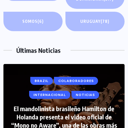
SOMOS
(6)
URUGUAY
(78)
Últimas Noticias
BRAZIL
COLABORADORES
INTERNACIONAL
NOTICIAS
El mandolinista brasileño Hamilton de
COLABORADORES
INTERNACIONAL
Holanda presenta el video oficial de
“Mono no Aware”, una de las obras más
NOTICIAS
PERIODISMO TURISTICO