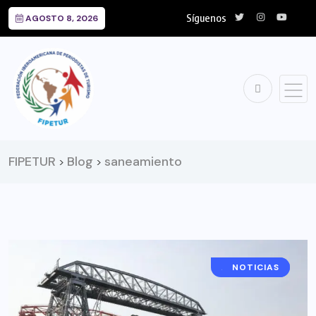
Síguenos
AGOSTO 8, 2026
FIPETUR
Blog
saneamiento
>
>
ARGENTINA
NOTICIAS