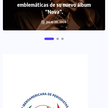
emblemáticas de su nuevo álbum
FIPETUR se solidariza con Venezuela
“Nova”.
JULIO 30, 2026
JUNIO 29, 2026