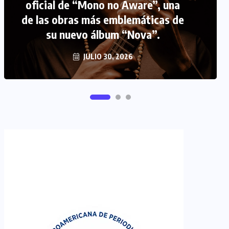
oficial de “Mono no Aware”, una
de las obras más emblemáticas de
FIPETUR se solidariza con
su nuevo álbum “Nova”.
Venezuela
JUNIO 29, 2026
JULIO 30, 2026