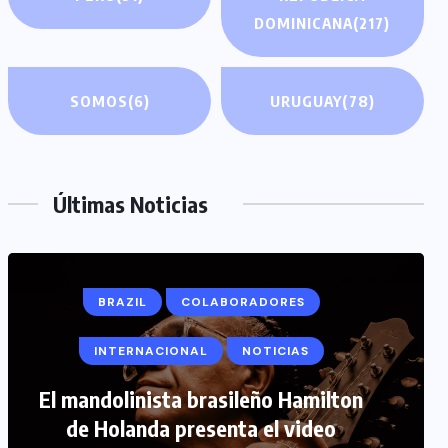
DOMINICANA
(217)
SOMOS
(6)
URUGUAY
(78)
Últimas Noticias
BRAZIL
COLABORADORES
INTERNACIONAL
NOTICIAS
COLABORADORES
INTERNACIONAL
El mandolinista brasileño Hamilton
de Holanda presenta el video
NOTICIAS
PERIODISMO TURISTICO