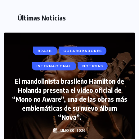
Últimas Noticias
BRAZIL
COLABORADORES
INTERNACIONAL
NOTICIAS
El mandolinista brasileño Hamilton de
COLABORADORES
INTERNACIONAL
Holanda presenta el video oficial de
“Mono no Aware”, una de las obras más
NOTICIAS
PERIODISMO TURISTICO
emblemáticas de su nuevo álbum
FIPETUR se solidariza con Venezuela
“Nova”.
JULIO 30, 2026
JUNIO 29, 2026