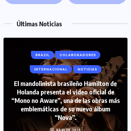
Últimas Noticias
BRAZIL
COLABORADORES
INTERNACIONAL
NOTICIAS
El mandolinista brasileño Hamilton de
COLABORADORES
INTERNACIONAL
Holanda presenta el video oficial de
“Mono no Aware”, una de las obras más
NOTICIAS
PERIODISMO TURISTICO
emblemáticas de su nuevo álbum
FIPETUR se solidariza con Venezuela
“Nova”.
JULIO 30, 2026
JUNIO 29, 2026