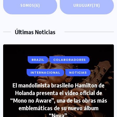
SOMOS
(6)
URUGUAY
(78)
Últimas Noticias
BRAZIL
COLABORADORES
INTERNACIONAL
NOTICIAS
El mandolinista brasileño Hamilton de
COLABORADORES
INTERNACIONAL
Holanda presenta el video oficial de
“Mono no Aware”, una de las obras más
NOTICIAS
PERIODISMO TURISTICO
emblemáticas de su nuevo álbum
FIPETUR se solidariza con Venezuela
“Nova”.