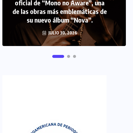
oficial de “Mono no Aware”, una
de las obras más emblemáticas de
FIPETUR se solidariza con
su nuevo álbum “Nova”.
Venezuela
JUNIO 29, 2026
JULIO 30, 2026