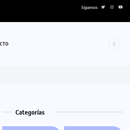
Síguenos
FIPETUR se sol
CTO
Categorías