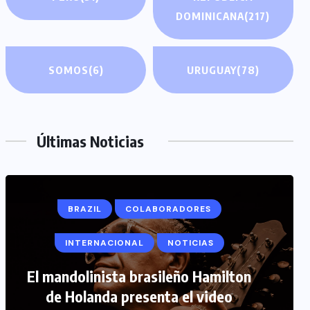
DOMINICANA
(217)
SOMOS
(6)
URUGUAY
(78)
Últimas Noticias
BRAZIL
COLABORADORES
INTERNACIONAL
NOTICIAS
COLABORADORES
INTERNACIONAL
El mandolinista brasileño Hamilton
de Holanda presenta el video
NOTICIAS
PERIODISMO TURISTICO