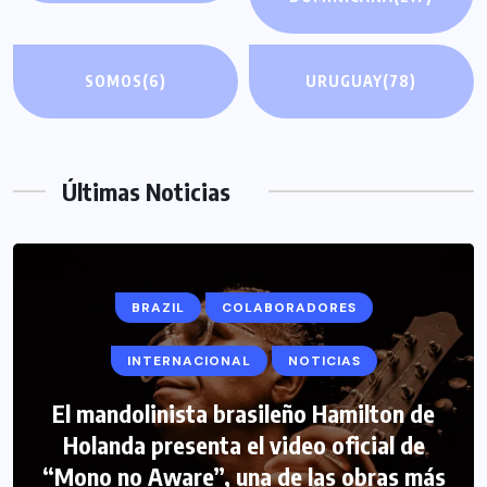
SOMOS
(6)
URUGUAY
(78)
Últimas Noticias
BRAZIL
COLABORADORES
INTERNACIONAL
NOTICIAS
El mandolinista brasileño Hamilton de
COLABORADORES
INTERNACIONAL
Holanda presenta el video oficial de
“Mono no Aware”, una de las obras más
NOTICIAS
PERIODISMO TURISTICO