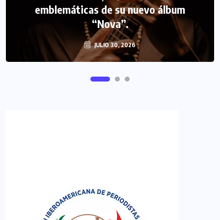
emblemáticas de su nuevo álbum
FIPETUR se solidariza con Venezuela
“Nova”.
JULIO 30, 2026
JUNIO 29, 2026