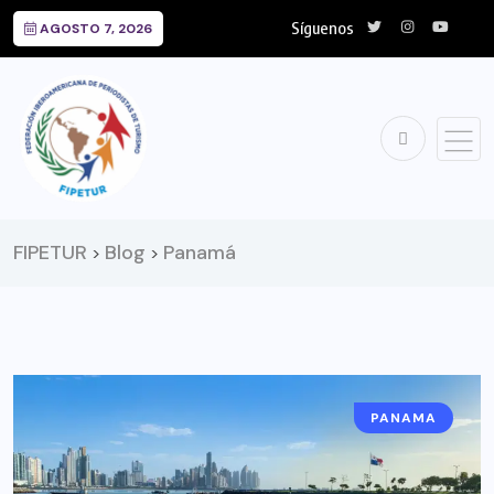
Síguenos
AGOSTO 7, 2026
FIPETUR
Blog
Panamá
>
>
PANAMA