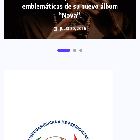
emblemáticas de su nuevo álbum
FIPETUR se solidariza con Venezuela
“Nova”.
JULIO 30, 2026
JUNIO 29, 2026