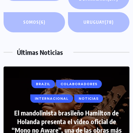
SOMOS
(6)
URUGUAY
(78)
Últimas Noticias
BRAZIL
COLABORADORES
INTERNACIONAL
NOTICIAS
El mandolinista brasileño Hamilton de
COLABORADORES
INTERNACIONAL
Holanda presenta el video oficial de
“Mono no Aware”, una de las obras más
NOTICIAS
PERIODISMO TURISTICO