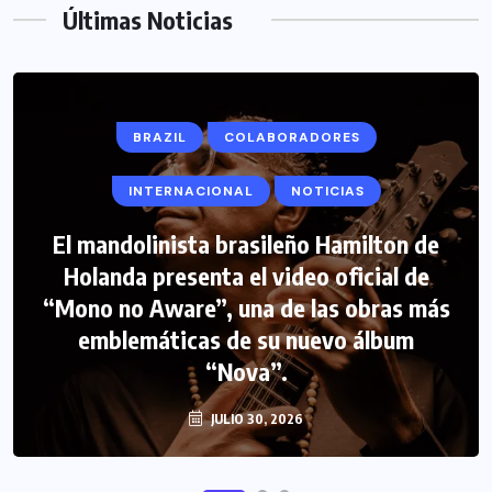
Últimas Noticias
BRAZIL
COLABORADORES
INTERNACIONAL
NOTICIAS
El mandolinista brasileño Hamilton de
COLABORADORES
INTERNACIONAL
Holanda presenta el video oficial de
“Mono no Aware”, una de las obras más
NOTICIAS
PERIODISMO TURISTICO
emblemáticas de su nuevo álbum
FIPETUR se solidariza con Venezuela
“Nova”.
JULIO 30, 2026
JUNIO 29, 2026