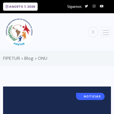
Síguenos
AGOSTO 7, 2026
FIPETUR
Blog
ONU
>
>
ARGENTINA
NOTICIAS