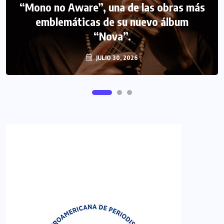
“Mono no Aware”, una de las obras más
NOTICIAS
PERIODISMO TURISTICO
emblemáticas de su nuevo álbum
FIPETUR se solidariza con Venezuela
“Nova”.
JULIO 30, 2026
JUNIO 29, 2026