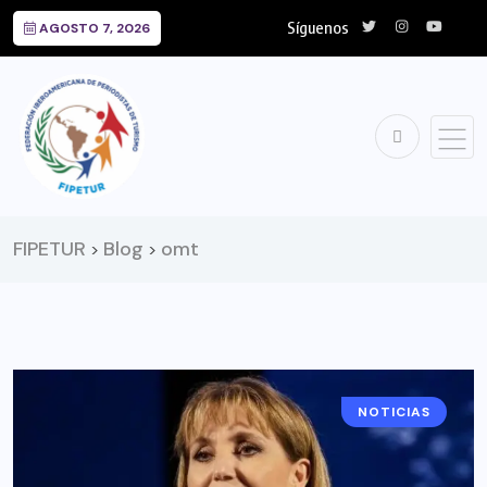
Síguenos
AGOSTO 7, 2026
FIPETUR
Blog
omt
>
>
NOTICIAS