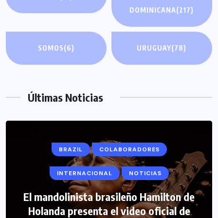
DOMINICANA
(217)
SOMOS
(6)
URUGUAY
(78)
Últimas Noticias
BRAZIL
COLABORADORES
INTERNACIONAL
NOTICIAS
El mandolinista brasileño Hamilton de
COLABORADORES
INTERNACIONAL
Holanda presenta el video oficial de