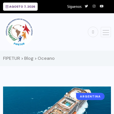
Síguenos
AGOSTO 7, 2026
FIPETUR
Blog
Oceano
>
>
ARGENTINA