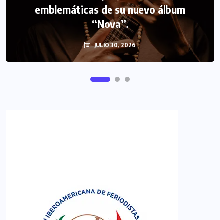
emblemáticas de su nuevo álbum
FIPETUR se solidariza con Venezuela
“Nova”.
JULIO 30, 2026
JUNIO 29, 2026