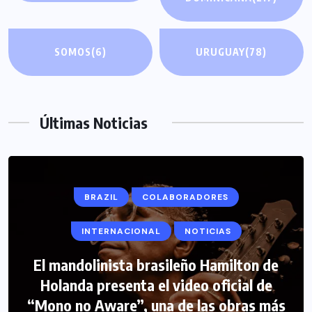
SOMOS
(6)
URUGUAY
(78)
Últimas Noticias
BRAZIL
COLABORADORES
INTERNACIONAL
NOTICIAS
El mandolinista brasileño Hamilton de
COLABORADORES
INTERNACIONAL
Holanda presenta el video oficial de
“Mono no Aware”, una de las obras más
NOTICIAS
PERIODISMO TURISTICO