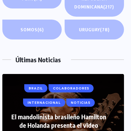
DOMINICANA
(217)
SOMOS
(6)
URUGUAY
(78)
Últimas Noticias
BRAZIL
COLABORADORES
INTERNACIONAL
NOTICIAS
COLABORADORES
INTERNACIONAL
El mandolinista brasileño Hamilton
de Holanda presenta el video
NOTICIAS
PERIODISMO TURISTICO