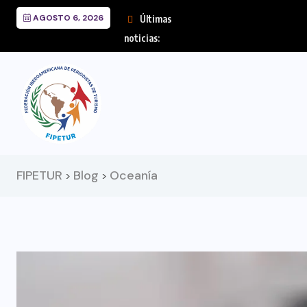
AGOSTO 6, 2026
Últimas
FIPETUR se solida
noticias:
FIPETUR
Blog
Oceanía
>
>