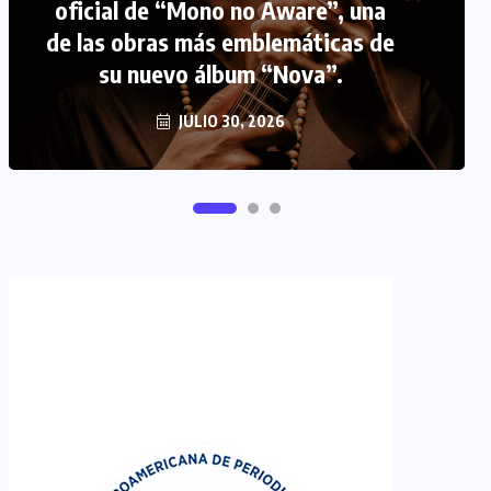
oficial de “Mono no Aware”, una
de las obras más emblemáticas de
FIPETUR se solidariza con
su nuevo álbum “Nova”.
Venezuela
JUNIO 29, 2026
JULIO 30, 2026