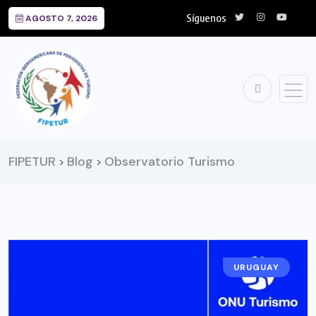
Síguenos
AGOSTO 7, 2026
FIPETUR
Blog
Observatorio Turismo
>
>
URUGUAY