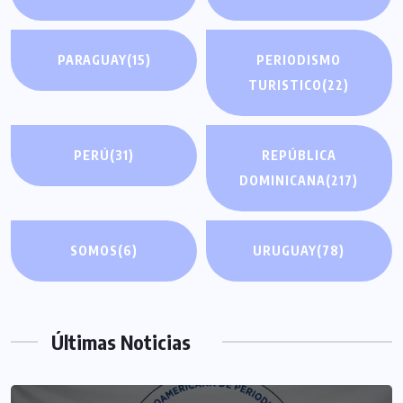
PARAGUAY
(15)
PERIODISMO
TURISTICO
(22)
PERÚ
(31)
REPÚBLICA
DOMINICANA
(217)
SOMOS
(6)
URUGUAY
(78)
Últimas Noticias