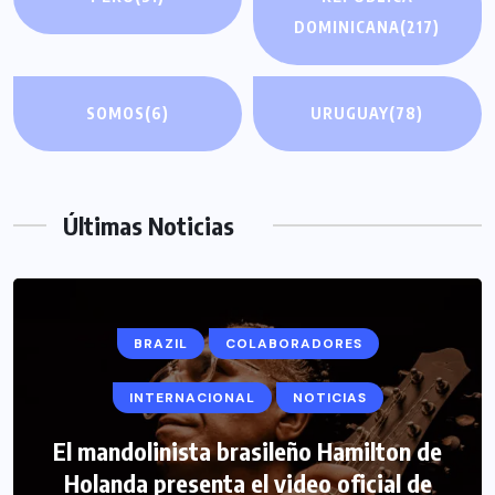
DOMINICANA
(217)
SOMOS
(6)
URUGUAY
(78)
Últimas Noticias
BRAZIL
COLABORADORES
INTERNACIONAL
NOTICIAS
El mandolinista brasileño Hamilton de
COLABORADORES
INTERNACIONAL
Holanda presenta el video oficial de