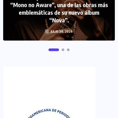
“Mono no Aware”, una de las obras más
NOTICIAS
PERIODISMO TURISTICO
emblemáticas de su nuevo álbum
FIPETUR se solidariza con Venezuela
“Nova”.
JULIO 30, 2026
JUNIO 29, 2026