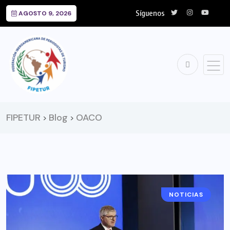
Síguenos
AGOSTO 9, 2026
FIPETUR
Blog
OACO
>
>
NOTICIAS