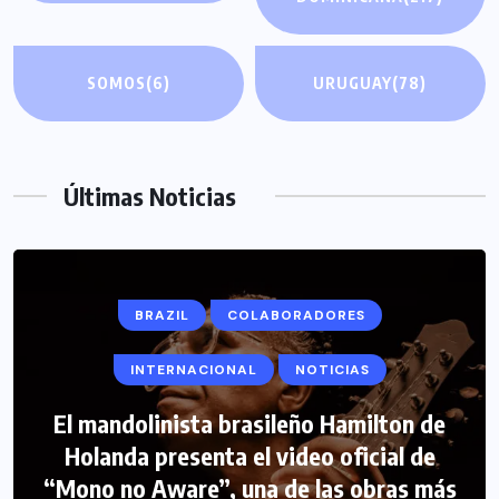
SOMOS
(6)
URUGUAY
(78)
Últimas Noticias
BRAZIL
COLABORADORES
INTERNACIONAL
NOTICIAS
El mandolinista brasileño Hamilton de
COLABORADORES
INTERNACIONAL
Holanda presenta el video oficial de
“Mono no Aware”, una de las obras más
NOTICIAS
PERIODISMO TURISTICO