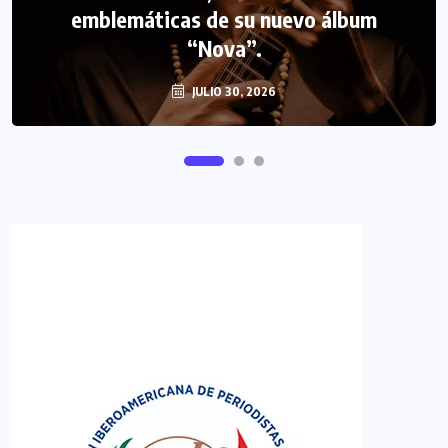
emblemáticas de su nuevo álbum
FIPETUR se solidariza con Venezuela
“Nova”.
JULIO 30, 2026
JUNIO 29, 2026