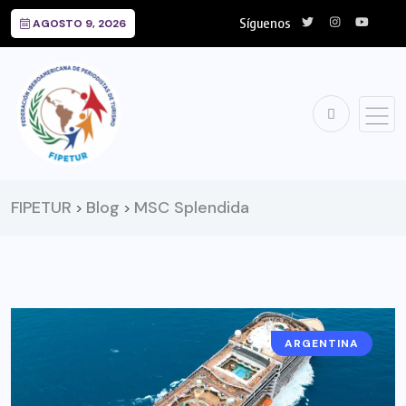
Síguenos
AGOSTO 9, 2026
FIPETUR
Blog
MSC Splendida
>
>
ARGENTINA