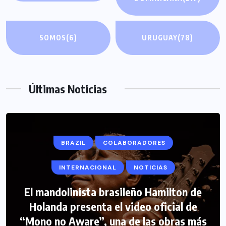
SOMOS
(6)
URUGUAY
(78)
Últimas Noticias
BRAZIL
COLABORADORES
INTERNACIONAL
NOTICIAS
El mandolinista brasileño Hamilton de
COLABORADORES
INTERNACIONAL
Holanda presenta el video oficial de
“Mono no Aware”, una de las obras más
NOTICIAS
PERIODISMO TURISTICO