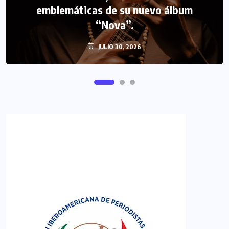
emblemáticas de su nuevo álbum
FIPETUR se solidariza con Venezuela
“Nova”.
JULIO 30, 2026
JUNIO 29, 2026