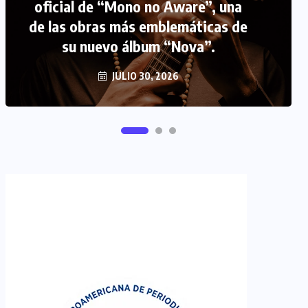
oficial de “Mono no Aware”, una
de las obras más emblemáticas de
FIPETUR se solidariza con
su nuevo álbum “Nova”.
Venezuela
JUNIO 29, 2026
JULIO 30, 2026