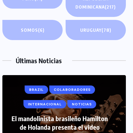
DOMINICANA
(217)
SOMOS
(6)
URUGUAY
(78)
Últimas Noticias
BRAZIL
COLABORADORES
INTERNACIONAL
NOTICIAS
COLABORADORES
INTERNACIONAL
El mandolinista brasileño Hamilton
de Holanda presenta el video
NOTICIAS
PERIODISMO TURISTICO