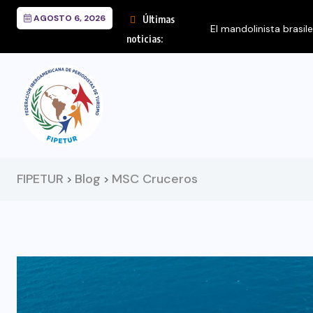
AGOSTO 6, 2026
Últimas
El mandolinista brasil
noticias:
FIPETUR
Blog
MSC Cruceros
>
>