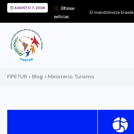
AGOSTO 7, 2026
Últimas
El mandolinista brasileño Hamilton de Holanda presenta el...
noticias:
FIPETUR
Blog
Ministerio Turismo
>
>