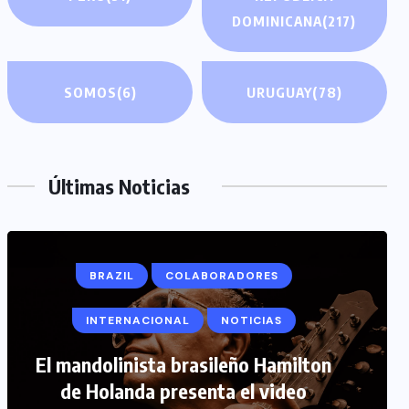
DOMINICANA
(217)
SOMOS
(6)
URUGUAY
(78)
Últimas Noticias
BRAZIL
COLABORADORES
INTERNACIONAL
NOTICIAS
COLABORADORES
INTERNACIONAL
El mandolinista brasileño Hamilton
de Holanda presenta el video
NOTICIAS
PERIODISMO TURISTICO