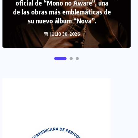
oficial de “Mono no Aware”, una
de las obras más emblemáticas de
FIPETUR se solidariza con
su nuevo álbum “Nova”.
Venezuela
JUNIO 29, 2026
JULIO 30, 2026