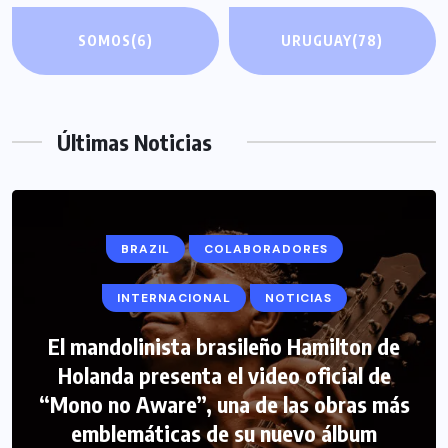
SOMOS
(6)
URUGUAY
(78)
Últimas Noticias
BRAZIL
COLABORADORES
INTERNACIONAL
NOTICIAS
El mandolinista brasileño Hamilton de
COLABORADORES
INTERNACIONAL
Holanda presenta el video oficial de
“Mono no Aware”, una de las obras más
NOTICIAS
PERIODISMO TURISTICO
emblemáticas de su nuevo álbum