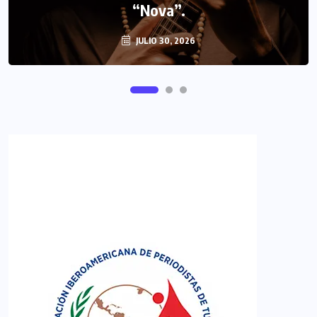
FIPETUR se solidariza con Venezuela
“Nova”.
JULIO 30, 2026
JUNIO 29, 2026