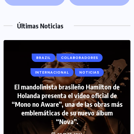
Últimas Noticias
BRAZIL
COLABORADORES
INTERNACIONAL
NOTICIAS
El mandolinista brasileño Hamilton de
COLABORADORES
INTERNACIONAL
Holanda presenta el video oficial de
“Mono no Aware”, una de las obras más
NOTICIAS
PERIODISMO TURISTICO
emblemáticas de su nuevo álbum
FIPETUR se solidariza con Venezuela
“Nova”.