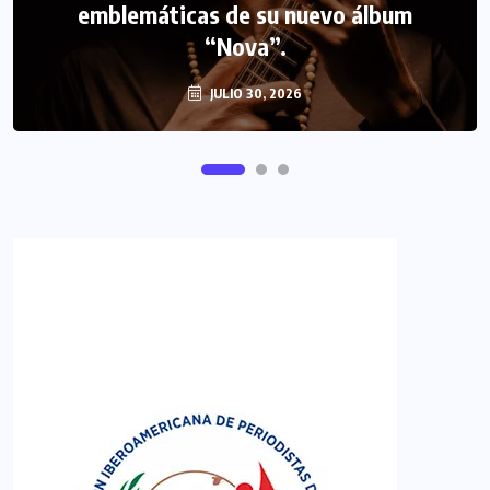
emblemáticas de su nuevo álbum
FIPETUR se solidariza con Venezuela
“Nova”.
JULIO 30, 2026
JUNIO 29, 2026