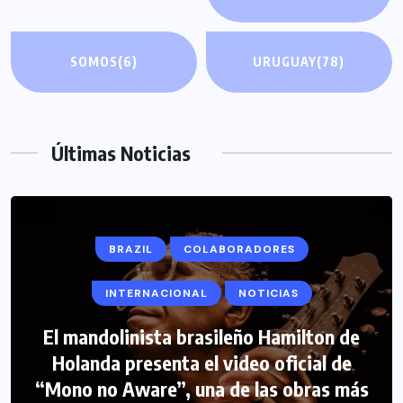
SOMOS
(6)
URUGUAY
(78)
Últimas Noticias
BRAZIL
COLABORADORES
INTERNACIONAL
NOTICIAS
El mandolinista brasileño Hamilton de
COLABORADORES
INTERNACIONAL
Holanda presenta el video oficial de
“Mono no Aware”, una de las obras más
NOTICIAS
PERIODISMO TURISTICO