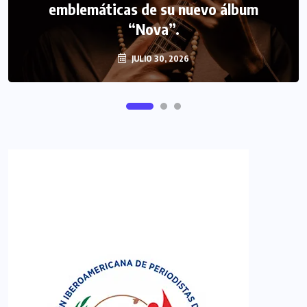
emblemáticas de su nuevo álbum
FIPETUR se solidariza con Venezuela
“Nova”.
JULIO 30, 2026
JUNIO 29, 2026