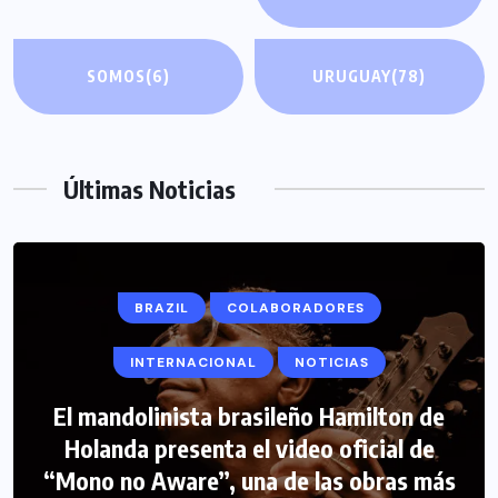
SOMOS
(6)
URUGUAY
(78)
Últimas Noticias
BRAZIL
COLABORADORES
INTERNACIONAL
NOTICIAS
El mandolinista brasileño Hamilton de
COLABORADORES
INTERNACIONAL
Holanda presenta el video oficial de
“Mono no Aware”, una de las obras más
NOTICIAS
PERIODISMO TURISTICO