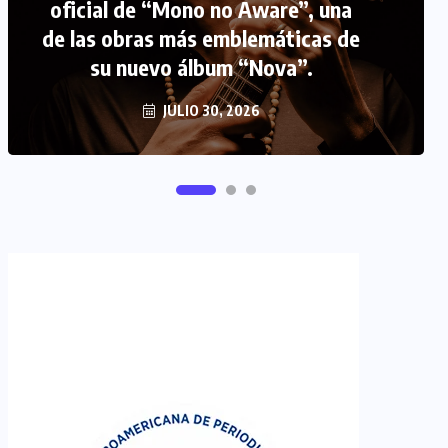
oficial de “Mono no Aware”, una
de las obras más emblemáticas de
FIPETUR se solidariza con
su nuevo álbum “Nova”.
Venezuela
JUNIO 29, 2026
JULIO 30, 2026