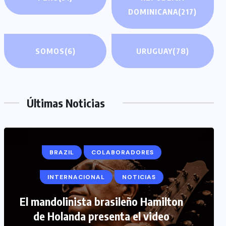
DOMINICANA
(217)
SOMOS
(6)
URUGUAY
(78)
Últimas Noticias
BRAZIL
COLABORADORES
INTERNACIONAL
NOTICIAS
COLABORADORES
INTERNACIONAL
El mandolinista brasileño Hamilton
de Holanda presenta el video
NOTICIAS
PERIODISMO TURISTICO