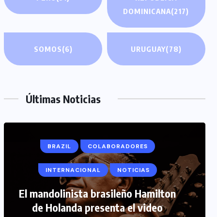
DOMINICANA
(217)
SOMOS
(6)
URUGUAY
(78)
Últimas Noticias
BRAZIL
COLABORADORES
INTERNACIONAL
NOTICIAS
COLABORADORES
INTERNACIONAL
El mandolinista brasileño Hamilton
de Holanda presenta el video
NOTICIAS
PERIODISMO TURISTICO