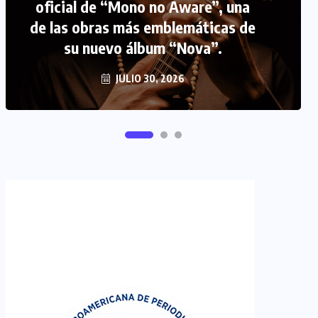
oficial de “Mono no Aware”, una
de las obras más emblemáticas de
FIPETUR se solidariza con
su nuevo álbum “Nova”.
Venezuela
JUNIO 29, 2026
JULIO 30, 2026