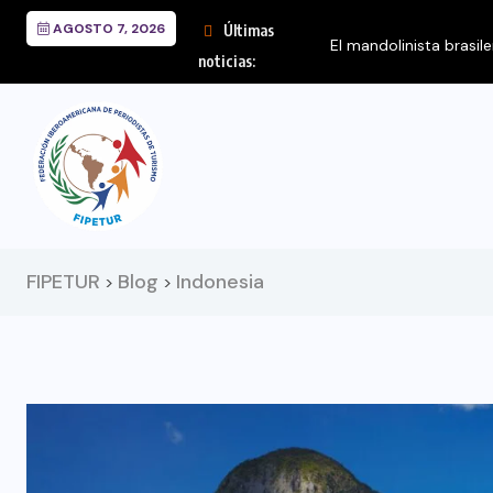
AGOSTO 7, 2026
Últimas
da presenta el...
noticias:
FIPETUR
Blog
Indonesia
>
>