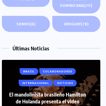
DOMINICANA
(217)
SOMOS
(6)
URUGUAY
(78)
Últimas Noticias
BRAZIL
COLABORADORES
INTERNACIONAL
NOTICIAS
COLABORADORES
INTERNACIONAL
El mandolinista brasileño Hamilton
de Holanda presenta el video
NOTICIAS
PERIODISMO TURISTICO