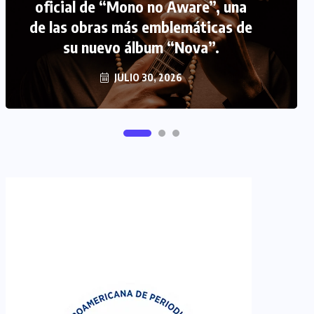
oficial de “Mono no Aware”, una
de las obras más emblemáticas de
FIPETUR se solidariza con
su nuevo álbum “Nova”.
Venezuela
JUNIO 29, 2026
JULIO 30, 2026