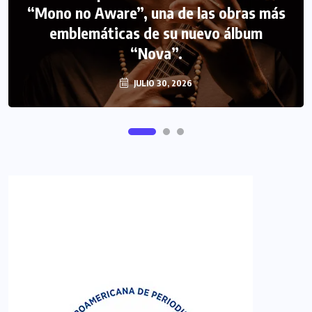
“Mono no Aware”, una de las obras más
NOTICIAS
PERIODISMO TURISTICO
emblemáticas de su nuevo álbum
FIPETUR se solidariza con Venezuela
“Nova”.
JULIO 30, 2026
JUNIO 29, 2026