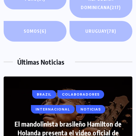
DOMINICANA
(217)
SOMOS
(6)
URUGUAY
(78)
Últimas Noticias
BRAZIL
COLABORADORES
INTERNACIONAL
NOTICIAS
El mandolinista brasileño Hamilton de
COLABORADORES
INTERNACIONAL
Holanda presenta el video oficial de