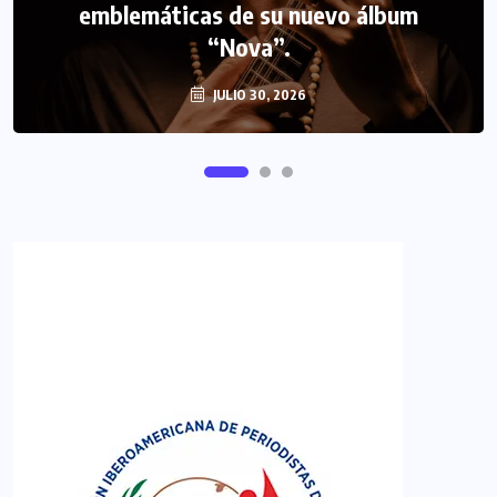
emblemáticas de su nuevo álbum
FIPETUR se solidariza con Venezuela
“Nova”.
JULIO 30, 2026
JUNIO 29, 2026