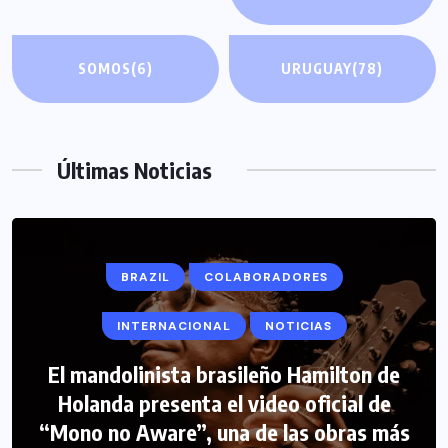
SOMOS
(6)
URUGUAY
(78)
Últimas Noticias
BRAZIL
COLABORADORES
INTERNACIONAL
NOTICIAS
El mandolinista brasileño Hamilton de
COLABORADORES
INTERNACIONAL
Holanda presenta el video oficial de
“Mono no Aware”, una de las obras más
NOTICIAS
PERIODISMO TURISTICO