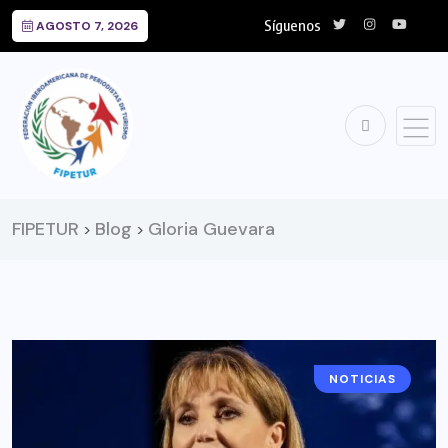
Síguenos
AGOSTO 7, 2026
FIPETUR
Blog
Gloria Guevara
>
>
NOTICIAS