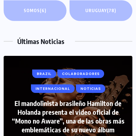
SOMOS
(6)
URUGUAY
(78)
Últimas Noticias
BRAZIL
COLABORADORES
INTERNACIONAL
NOTICIAS
El mandolinista brasileño Hamilton de
COLABORADORES
INTERNACIONAL
Holanda presenta el video oficial de
“Mono no Aware”, una de las obras más
NOTICIAS
PERIODISMO TURISTICO
emblemáticas de su nuevo álbum