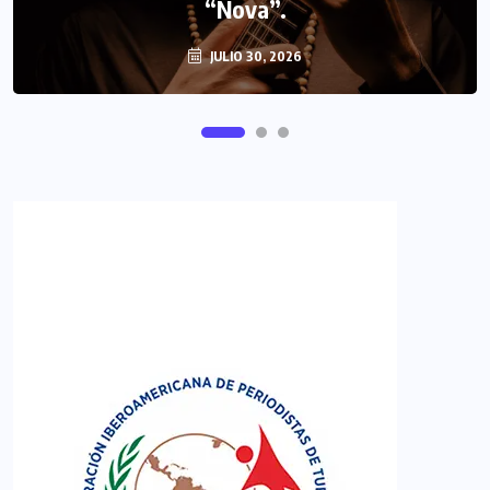
FIPETUR se solidariza con Venezuela
“Nova”.
JULIO 30, 2026
JUNIO 29, 2026