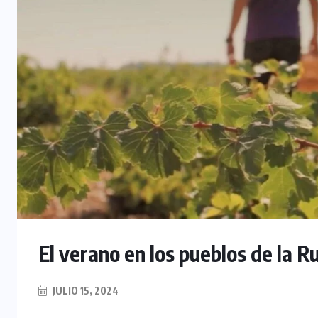
COLABORADORES
MÉXICO
El verano en los pueblos de la R
NOTICIAS
JULIO 15, 2024
EL FIN DEL MILAGRO BOHEMIO: