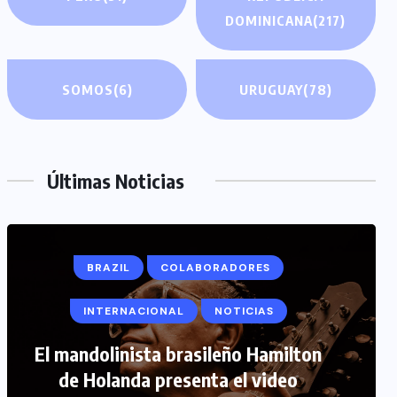
DOMINICANA
(217)
SOMOS
(6)
URUGUAY
(78)
Últimas Noticias
COLABORADORES
INTERNACIONAL
NOTICIAS
PERIODISMO TURISTICO