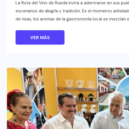
TULUM EN BANCARROTA
La Ruta del Vino de Rueda invita a adentrarse en sus pueb
TURÍSTICA POR ABUSOS Y FALTA
escenarios de alegría y tradición. Es el momento anhelado
DE PLANEACIÓN
de risas, los aromas de la gastronomía local se mezclan e
JUNIO 24, 2026
VER MÁS