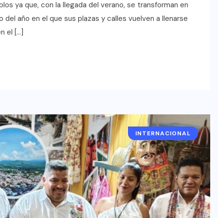
oficial de “Mono no Aware”, una
los ya que, con la llegada del verano, se transforman en
de las obras más emblemáticas de
 del año en el que sus plazas y calles vuelven a llenarse
su nuevo álbum “Nova”.
n el […]
JULIO 30, 2026
INTERNACIONAL