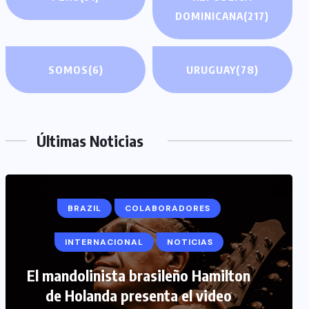
DOMINICANA
(217)
SOMOS
(6)
URUGUAY
(78)
Últimas Noticias
BRAZIL
COLABORADORES
INTERNACIONAL
NOTICIAS
COLABORADORES
INTERNACIONAL
El mandolinista brasileño Hamilton
de Holanda presenta el video
NOTICIAS
PERIODISMO TURISTICO