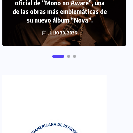
oficial de “Mono no Aware”, una
de las obras más emblemáticas de
FIPETUR se solidariza con
su nuevo álbum “Nova”.
Venezuela
JUNIO 29, 2026
JULIO 30, 2026