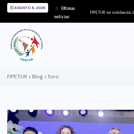
AGOSTO 6, 2026
Últimas
FIPETUR se solidariza
noticias:
FIPETUR
Blog
foro
>
>